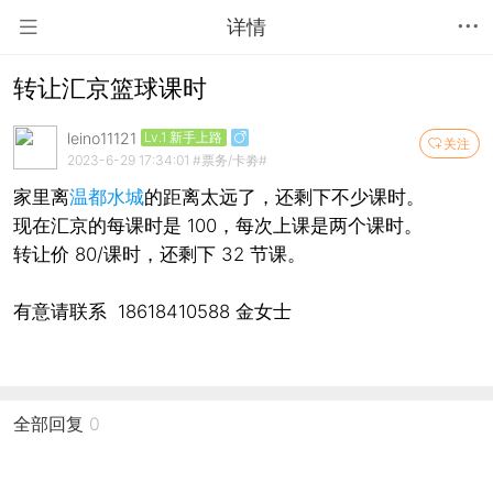
详情
转让汇京篮球课时
leino11121
Lv.1 新手上路
关注
2023-6-29 17:34:01
#票务/卡劵#
家里离
温都水城
的距离太远了，还剩下不少课时。
现在汇京的每课时是 100，每次上课是两个课时。
转让价 80/课时，还剩下 32 节课。
有意请联系 18618410588 金女士
全部回复
0