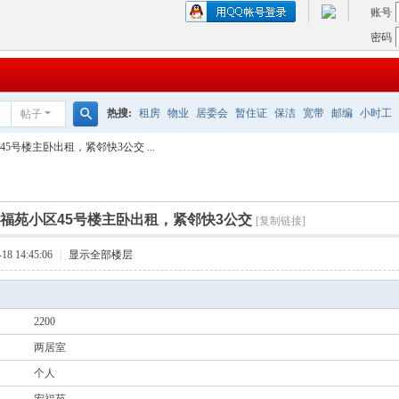
账号
密码
热搜:
租房
物业
居委会
暂住证
保洁
宽带
邮编
小时工
帖子
搜
5号楼主卧出租，紧邻快3公交 ...
索
福苑小区45号楼主卧出租，紧邻快3公交
[复制链接]
8 14:45:06
|
显示全部楼层
2200
两居室
个人