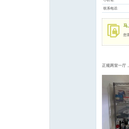
小区名:
联系电话:
马
您
正规两室一厅，