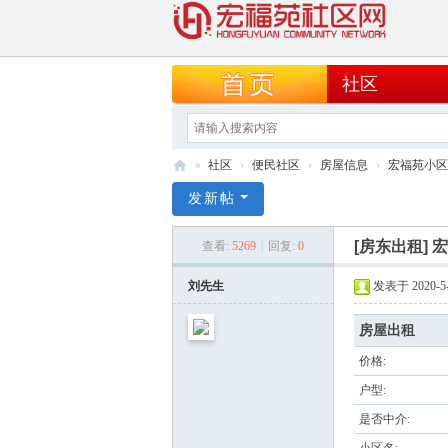
社区
»
社区
›
便民社区
›
房屋信息
›
宏福苑小区4
宏
发新帖
福
[房东出租]
宏
查看:
5269
|
回复:
0
苑
社
刘先生
发表于 2020-5-1
区
房屋出租
网
价格:
户型:
是否中介: