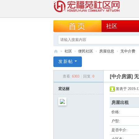
社区
»
社区
›
便民社区
›
房屋信息
›
无中介费
宏
发新帖
福
[中介房源]
无
查看:
6303
|
回复:
0
苑
社
宏达丽
发表于 2019-12-
区
房屋出租
网
价格:
户型:
是否中介: