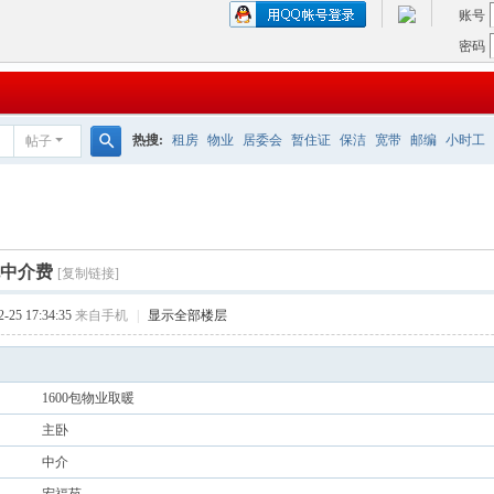
账号
密码
热搜:
租房
物业
居委会
暂住证
保洁
宽带
邮编
小时工
帖子
搜
索
中介费
[复制链接]
25 17:34:35
来自手机
|
显示全部楼层
1600包物业取暖
主卧
中介