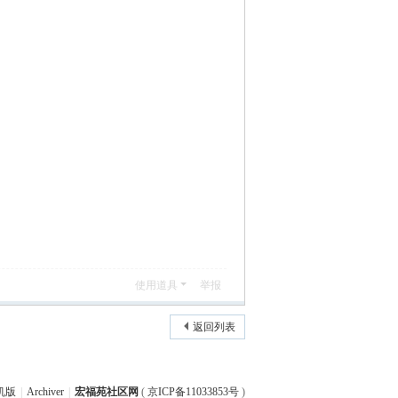
使用道具
举报
返回列表
机版
|
Archiver
|
宏福苑社区网
(
京ICP备11033853号
)