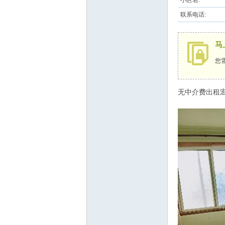
小区名:
联系电话:
马
您
无中介费出租宏