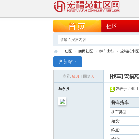
社区
»
社区
›
便民社区
›
拼车出行
›
宏福苑小区
宏
发新帖
福
[找车]
宏福苑
查看:
6181
|
回复:
0
苑
社
马永强
发表于 2019-11-
区
拼车搭车
网
拼车类型:
始发:
终点: