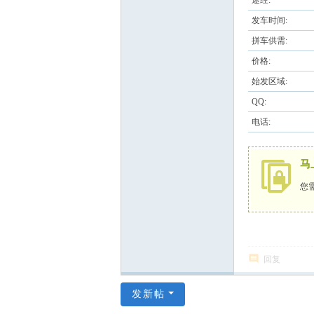
途经:
发车时间:
拼车供需:
价格:
始发区域:
QQ:
电话:
马
您
回复
发新帖