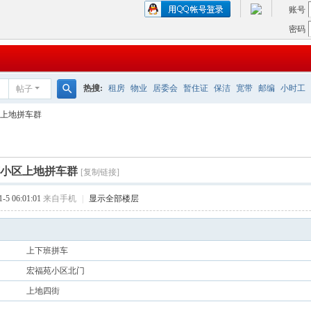
账号
密码
热搜:
租房
物业
居委会
暂住证
保洁
宽带
邮编
小时工
帖子
搜
上地拼车群
索
小区上地拼车群
[复制链接]
5 06:01:01
来自手机
|
显示全部楼层
上下班拼车
宏福苑小区北门
上地四街