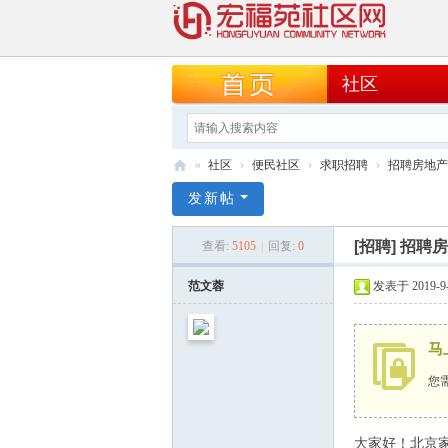
社区
»
社区
›
便民社区
›
求职招聘
›
招聘房地产
宏
发新帖
福
[招聘]
招聘房
查看:
5105
|
回复:
0
苑
社
范文蓉
发表于 2019-9-2
区
网
马
您
大家好！北京