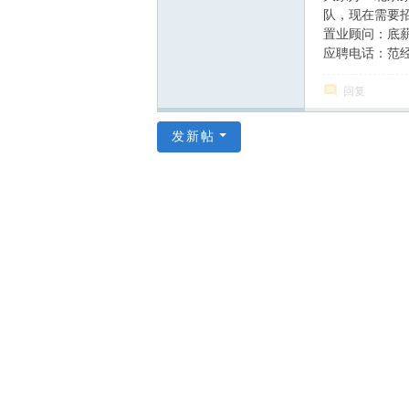
队，现在需要招
置业顾问：底薪
应聘电话：范经理1
回复
发新帖