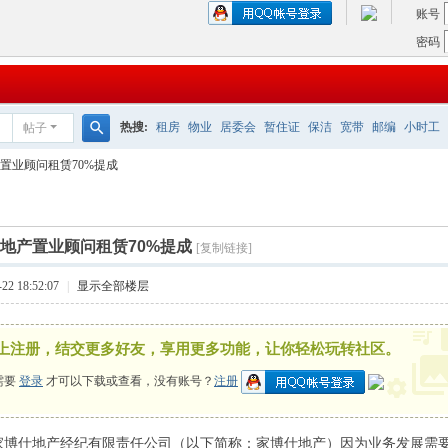
账号
密码
热搜:
租房
物业
居委会
暂住证
保洁
宽带
邮编
小时工
帖子
搜
置业顾问租赁70%提成
索
地产置业顾问租赁70%提成
[复制链接]
2 18:52:07
|
显示全部楼层
上注册，结交更多好友，享用更多功能，让你轻松玩转社区。
需要
登录
才可以下载或查看，没有账号？
注册
家博仕地产经纪有限责任公司（以下简称：家博仕地产）因为业务发展需要