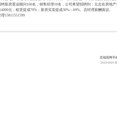
聘新房置业顾问160名，销售经理10名，公司希望招聘到：立志在房地
4000元，租赁提成70%；新房买卖提成30%—69%。店经理薪酬面议。
5811551599
宏福苑网手
2013-20