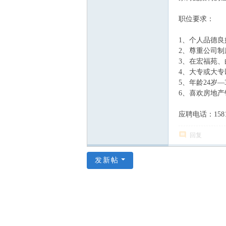
职位要求：
1、个人品德
2、尊重公司
3、在宏福苑
4、大专或大
5、年龄24岁
6、喜欢房地产
应聘电话：1581
回复
发新帖