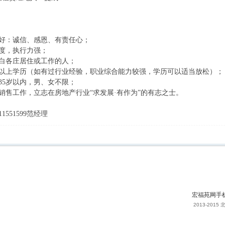
良好：诚信、感恩、有责任心；
制度，执行力强；
、白各庄居住或工作的人；
专以上学历（如有过行业经验，职业综合能力较强，学历可以适当放松）；
—35岁以内，男、女不限；
销售工作，立志在房地产行业“求发展·有作为”的有志之士。
1551599范经理
宏福苑网手
2013-20