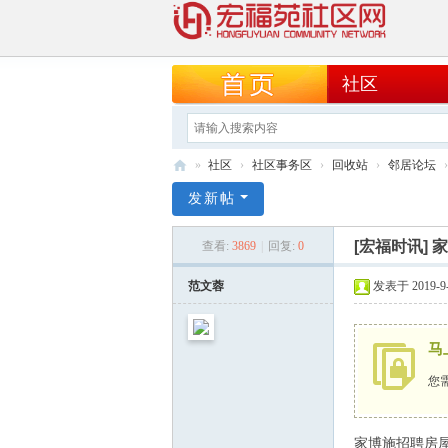
社区
»
社区
›
社区事务区
›
回收站
›
邻居论坛
›
宏
发新帖
福
[宏福时讯]
家
查看:
3869
|
回复:
0
苑
社
范文蓉
发表于 2019-9-1
区
网
马
您
家博施招聘房屋