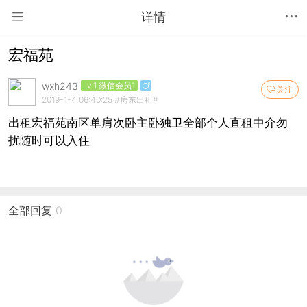
详情
宏福苑
wxh243
Lv.1 微信会员1
关注
2019-1-4 06:40:25
#房东出租#
出租宏福苑南区单肩次卧主卧独卫全部个人直租中介勿
扰随时可以入住
全部回复
0