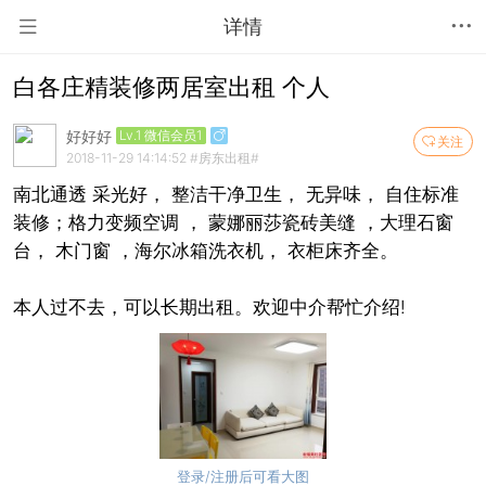
详情
白各庄精装修两居室出租 个人
好好好
Lv.1 微信会员1
关注
2018-11-29 14:14:52
#房东出租#
南北通透 采光好， 整洁干净卫生， 无异味， 自住标准
装修；格力变频空调 ， 蒙娜丽莎瓷砖美缝 ，大理石窗
台， 木门窗 ，海尔冰箱洗衣机， 衣柜床齐全。
本人过不去，可以长期出租。欢迎中介帮忙介绍!
登录/注册后可看大图