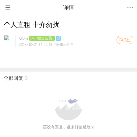
详情
个人直租 中介勿扰
shan
Lv.1 微信会员1
关注
2018-10-21 14:25:13
#房东出租#
全部回复
0
还没有回复，谁来打破尴尬？