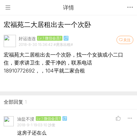
详情
宏福苑二大居租出去一个次卧
好运连连
Lv.1 微信会员1
关注
2018-8-30 15:36:42
#房东出租#
宏福苑大二居租出去一个次卧，找一个女孩或小二口
住，要求讲卫生，爱干净的，联系电话
18910772692，，104平就二家合租
全部回复
1
油盐不浸
Lv.1 微信会员1
2018-9-1 19:03:10
沙发
这房子还在么