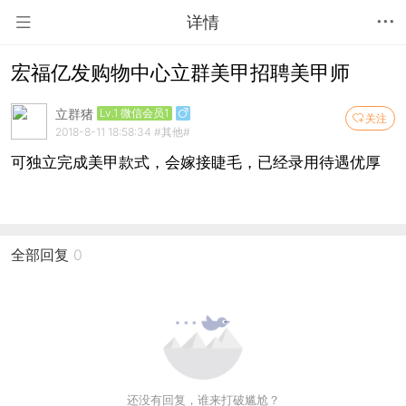
详情
宏福亿发购物中心立群美甲招聘美甲师
立群猪
Lv.1 微信会员1
关注
2018-8-11 18:58:34
#其他#
可独立完成美甲款式，会嫁接睫毛，已经录用待遇优厚
全部回复
0
还没有回复，谁来打破尴尬？