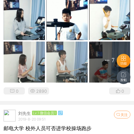
7
功能
发帖
0
2890
0
刘先生
Lv.1 微信会员1
关注
2019-8-20 09:51
邮电大学 校外人员可否进学校操场跑步