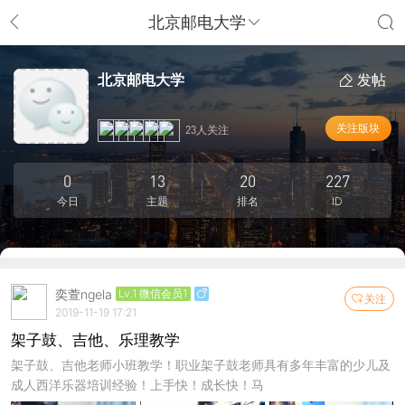
北京邮电大学
北京邮电大学
发帖
关注版块
23人关注
0
13
20
227
今日
主题
排名
ID
奕萱ngela
Lv.1 微信会员1
关注
2019-11-19 17:21
架子鼓、吉他、乐理教学
架子鼓、吉他老师小班教学！职业架子鼓老师具有多年丰富的少儿及
成人西洋乐器培训经验！上手快！成长快！马