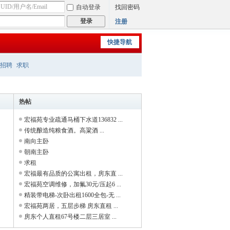
自动登录
找回密码
登录
注册
快捷导航
招聘
求职
热帖
宏福苑专业疏通马桶下水道136832 ...
传统酿造纯粮食酒。高粱酒 ...
南向主卧
朝南主卧
求租
宏福最有品质的公寓出租，房东直 ...
宏福苑空调维修，加氟30元/压起6 ...
精装带电梯-次卧出租1600全包-无 ...
宏福苑两居，五层步梯 房东直租 ...
房东个人直租67号楼二层三居室 ...