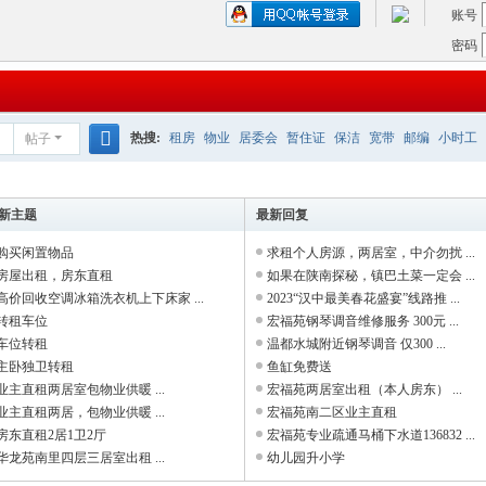
账号
密码
热搜:
租房
物业
居委会
暂住证
保洁
宽带
邮编
小时工
帖子
搜
索
新主题
最新回复
购买闲置物品
求租个人房源，两居室，中介勿扰 ...
房屋出租，房东直租
如果在陕南探秘，镇巴土菜一定会 ...
高价回收空调冰箱洗衣机上下床家 ...
2023“汉中最美春花盛宴”线路推 ...
转租车位
宏福苑钢琴调音维修服务 300元 ...
车位转租
温都水城附近钢琴调音 仅300 ...
主卧独卫转租
鱼缸免费送
业主直租两居室包物业供暖 ...
宏福苑两居室出租（本人房东） ...
业主直租两居，包物业供暖 ...
宏福苑南二区业主直租
房东直租2居1卫2厅
宏福苑专业疏通马桶下水道136832 ...
华龙苑南里四层三居室出租 ...
幼儿园升小学