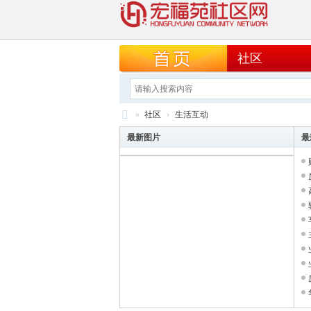
社区
»
社区
›
生活互动
宏
最新图片
最
福
苑
社
区
网